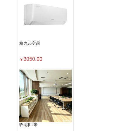
速印机
多功能一体机
投影幕
投
普通电视设备（电视机）
针式打印机
路由器
液晶显示器
平板式微型计算
格力26空调
3050.00
￥
收纳柜2米