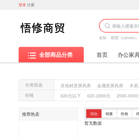
登录
注册
未知
联想（Lenovo）
首页
办公家
全部商品分类
分类筛选
其他材质屏风类
金属质屏风类
木质
其他沙发类
藤沙发类
竹制沙发类
价格
620元以下
620-2000元
2000-300
藤椅凳类
竹制椅凳类
塑料椅凳类
藤台、桌类
塑料台、桌类
木制台、
推荐热卖
综合
销量
价格
塑料床类
藤床类
竹制床类
塑料
暂无数据
复印纸
办公套件
数据库管理系统
其他视频会议系统设备
音视频矩阵