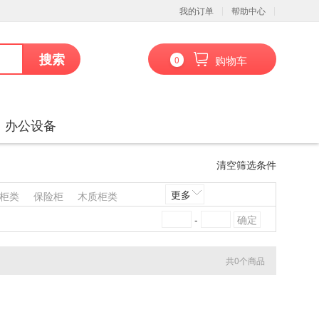
我的订单
帮助中心
搜索
购物车
0
办公设备
清空筛选条件
更多
柜类
保险柜
木质柜类
架沙发类
其他椅凳类
-
凳类
其他台、桌类
其他床类
藤床类
竹床类
共
0
个商品
喷墨盒
粉盒
鼓粉盒
镜头及器材
通用摄像机
通信设备
扫描仪
碎纸机