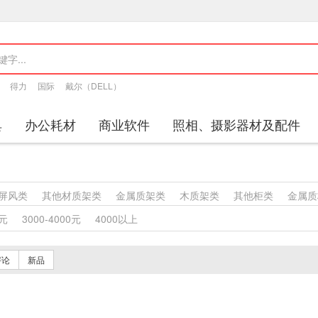
得力
国际
戴尔（DELL）
具
办公耗材
商业软件
照相、摄影器材及配件
屏风类
其他材质架类
金属质架类
木质架类
其他柜类
金属质
塑料沙发类
竹制、藤制等类似材料沙发类
木骨架沙发类
金属骨
0元
3000-4000元
4000以上
竹制、藤制等材料椅凳类
木骨架为主的椅凳类
金属骨架为主的椅
桌类
轻金属台、桌类
钢塑台、桌类
钢台、桌类
钢木台、桌类
评论
新品
床类
木制床类
轻金属床类
钢塑床类
钢木床类
色带
墨水盒
特殊照相机
专用照相机
静视频照相机
通用照相机
数字照相机
视频会议会议室终端
视频会议多点控制器
视频会议控制台
传真