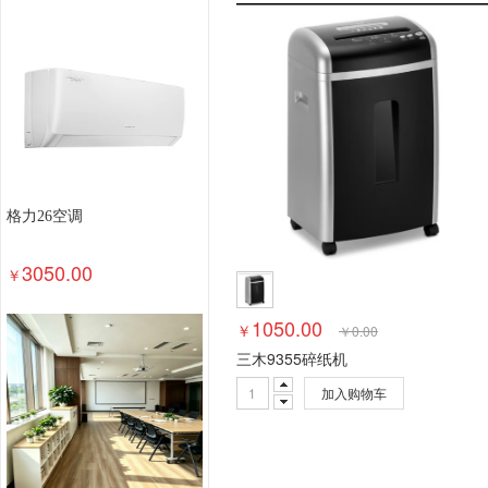
钢木台、桌类
其他床类
藤床类
竹床类
轻金属床类
钢塑床类
钢木床类
色带
墨
数据库管理系统
特殊照相机
专用照相机
静
通用摄像机
其他视频会议系统设备
音视频矩
视频会议控制台
传真通信设备
扫描仪
碎纸
复印机
热水器
洗衣机
空气净化设备
空
针式打印机
激光打印机
喷墨打印机
防火墙
格力26空调
以太网交换机
路由器
液晶显示器
平板式微
3050.00
￥
1050.00
￥
￥
0.00
三木9355碎纸机
加入购物车