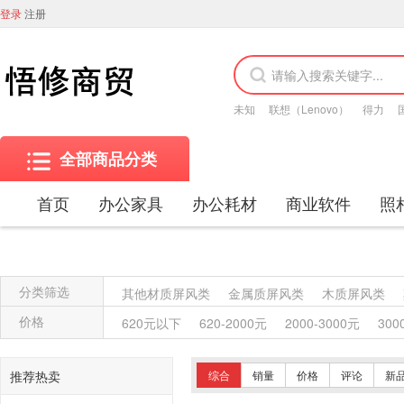
登录
注册
未知
联想（Lenovo）
得力
全部商品分类
首页
办公家具
办公耗材
商业软件
照
分类筛选
其他材质屏风类
金属质屏风类
木质屏风类
金属质柜类
保险柜
木质柜类
其他沙发类
价格
620元以下
620-2000元
2000-3000元
300
竹制、藤制等类似材料沙发类
木骨架沙发类
塑料椅凳类
竹制、藤制等材料椅凳类
木骨架
推荐热卖
综合
销量
价格
评论
新
藤台、桌类
塑料台、桌类
木制台、桌类
轻